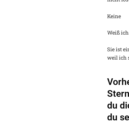
Keine
Weiß ich
Sie ist e
weil ich 
Vorhe
Ster
du di
du se