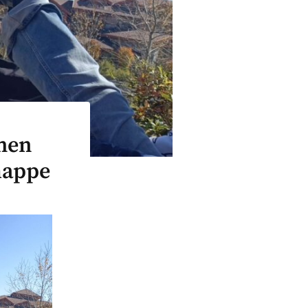
hen
mappe