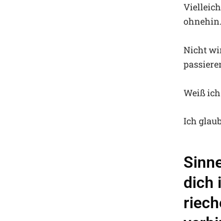
Vielleic
ohnehin
Nicht wi
passiere
Weiß ich
Ich glau
Sinne
dich 
riech