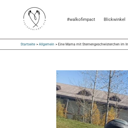
Zum
Post
Inhalt
navigation
#walkofimpact
Blickwinkel
springen
Startseite
Allgemein
Eine Mama mit Sternengeschwisterchen im In