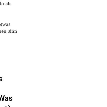
hr als
 etwas
inen Sinn
s
 Was