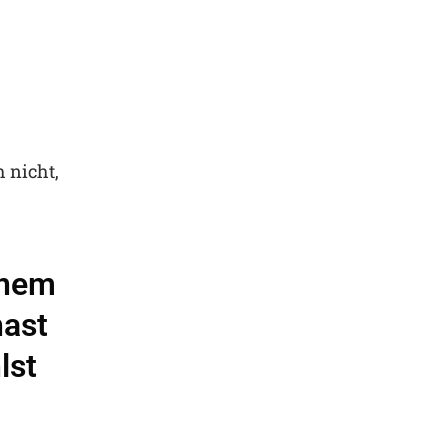
h nicht,
inem
hast
lst