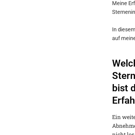
Meine Erf
Sternenin
In diese
auf mein
Welc
Ster
bist 
Erfa
Ein weit
Abnehmer
nicht lo