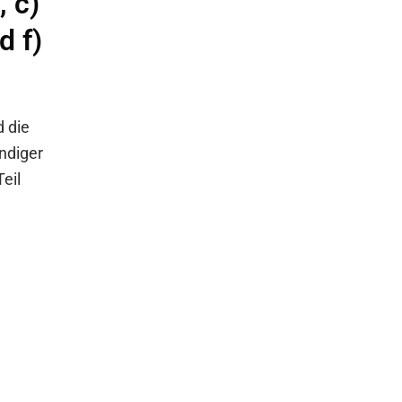
, c)
d f)
d die
endiger
Teil