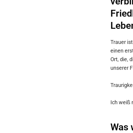
verbi
Fried
Lebe
Trauer is
einen ers
Ort, die, 
unserer F
Traurigkei
Ich weiß 
Was 