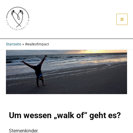
Zum
Mai
Inhalt
Me
springen
Startseite
#walkofimpact
Um wessen „walk of“ geht es?
Sternenkinder.