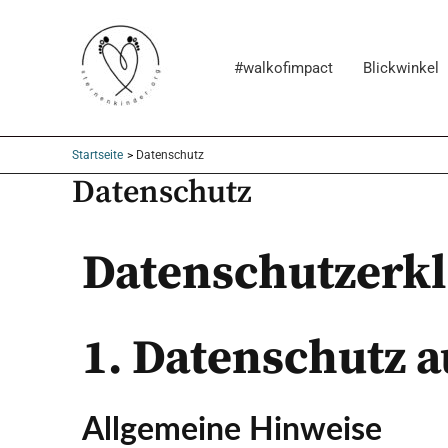
Zum
Inhalt
#walkofimpact
Blickwinkel
springen
Startseite
Datenschutz
Datenschutz
Datenschutz­erk
1. Datenschutz a
Allgemeine Hinweise